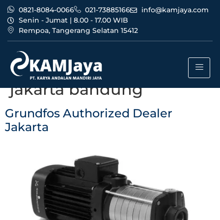
0821-8084-0066
021-73885166
info@kamjaya.com
Senin - Jumat | 8.00 - 17.00 WIB
Rempoa, Tangerang Selatan 15412
Tag:
agen grundfos
authorized dealer
jakarta bandung
Grundfos Authorized Dealer
Jakarta