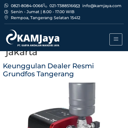
0821-8084-0066
021-73885166
info@kamjaya.com
Senin - Jumat | 8.00 - 17.00 WIB
Rempoa, Tangerang Selatan 15412
Tag:
agen dealer resmi
grundfos tangerang
jakarta
Keunggulan Dealer Resmi
Grundfos Tangerang