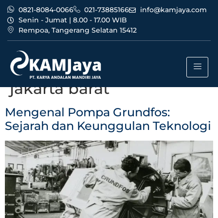
0821-8084-0066
021-73885166
info@kamjaya.com
Senin - Jumat | 8.00 - 17.00 WIB
Rempoa, Tangerang Selatan 15412
Tag:
agen dealer pompa
grundfos bandung
jakarta barat
Mengenal Pompa Grundfos:
Sejarah dan Keunggulan Teknologi