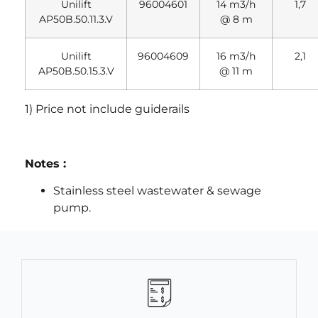
Unilift
96004601
14 m3/h
1,7
AP50B.50.11.3.V
@ 8 m
Unilift
96004609
16 m3/h
2,1
AP50B.50.15.3.V
@ 11 m
1) Price not include guiderails
Notes :
Stainless steel wastewater & sewage
pump.