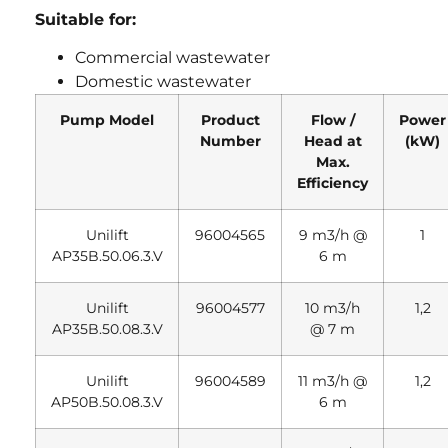
Suitable for:
Commercial wastewater
Domestic wastewater
Pump Model
Product
Flow /
Power
Number
Head at
(kW)
Max.
Efficiency
Unilift
96004565
9 m3/h @
1
AP35B.50.06.3.V
6 m
Unilift
96004577
10 m3/h
1,2
AP35B.50.08.3.V
@ 7 m
Unilift
96004589
11 m3/h @
1,2
AP50B.50.08.3.V
6 m