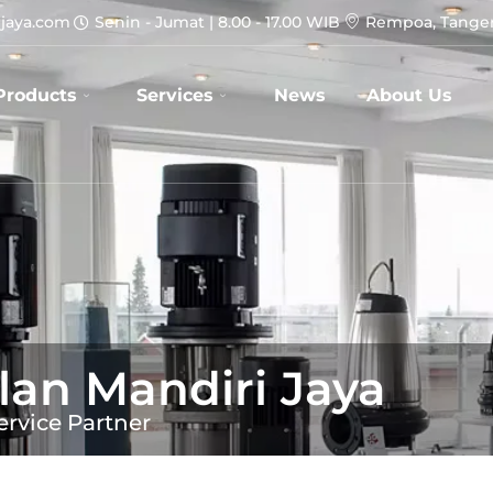
jaya.com
Senin - Jumat | 8.00 - 17.00 WIB
Rempoa, Tanger
Products
Services
News
About Us
lan Mandiri Jaya
ervice Partner