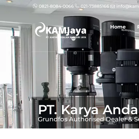
0821-8084-0066
021-73885166
info@kam
Home
PT. Karya Anda
Grundfos Authorised Dealer & S