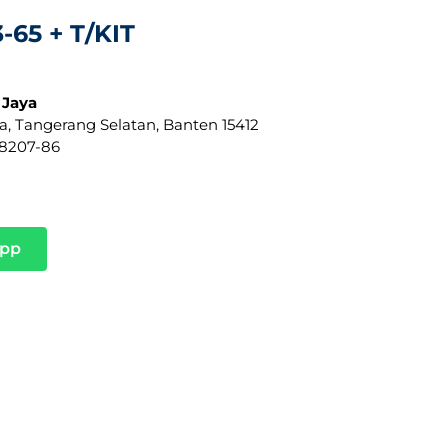
65 + T/KIT
 Jaya
a, Tangerang Selatan, Banten 15412
8-8207-86
app