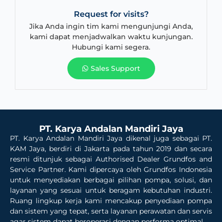
Request for visits?
Jika Anda ingin tim kami mengunjungi Anda,
kami dapat menjadwalkan waktu kunjungan.
Hubungi kami segera.
Sales Support
PT. Karya Andalan Mandiri Jaya
PT. Karya Andalan Mandiri Jaya dikenal juga sebagai PT.
KAM Jaya, berdiri di Jakarta pada tahun 2019 dan secara
resmi ditunjuk sebagai Authorised Dealer Grundfos and
Service Partner. Kami dipercaya oleh Grundfos Indonesia
untuk menyediakan berbagai pilihan pompa, solusi, dan
layanan yang sesuai untuk beragam kebutuhan industri.
Ruang lingkup kerja kami mencakup penyediaan pompa
dan sistem yang tepat, serta layanan perawatan dan servis
agar sistem dapat beroperasi dengan performa optimal.