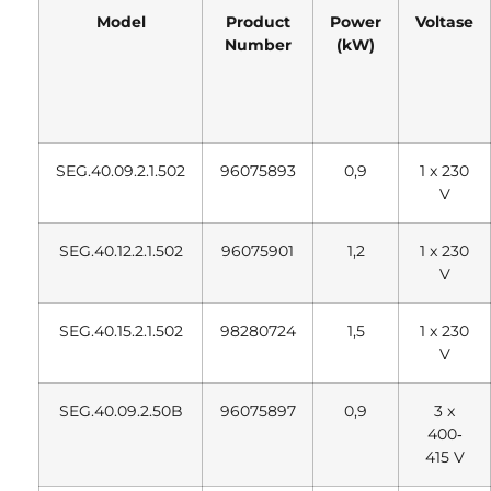
Model
Product
Power
Voltase
Number
(kW)
SEG.40.09.2.1.502
96075893
0,9
1 x 230
V
SEG.40.12.2.1.502
96075901
1,2
1 x 230
V
SEG.40.15.2.1.502
98280724
1,5
1 x 230
V
SEG.40.09.2.50B
96075897
0,9
3 x
400‐
415 V