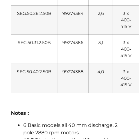
SEG.50.26.2.50B
99274384
2,6
3 x
400‐
415 V
SEG.50.31.2.50B
99274386
3,1
3 x
400‐
415 V
SEG.50.40.2.50B
99274388
4,0
3 x
400‐
415 V
Notes :
6 Basic models all 40 mm discharge, 2
pole 2880 rpm motors.