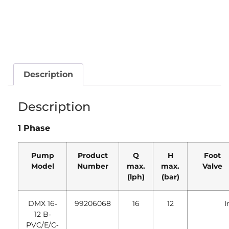
Description
Description
1 Phase
Pump
Product
Q
H
Foot
Model
Number
max.
max.
Valve
(lph)
(bar)
DMX 16‐
99206068
16
12
I
12 B‐
PVC/E/C‐