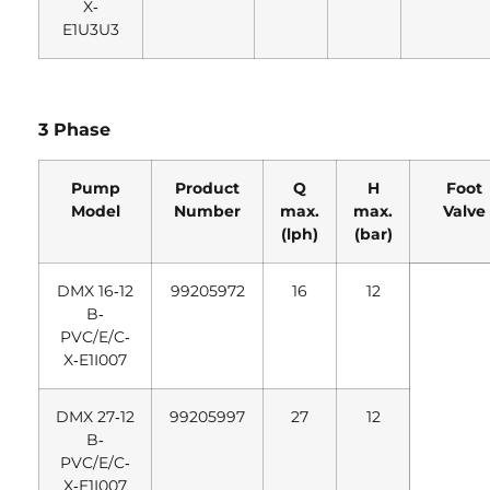
X‐
E1U3U3
3 Phase
Pump
Product
Q
H
Foot
Model
Number
max.
max.
Valve
(lph)
(bar)
DMX 16‐12
99205972
16
12
B‐
PVC/E/C‐
X‐E1I007
DMX 27‐12
99205997
27
12
B‐
PVC/E/C‐
X‐E1I007