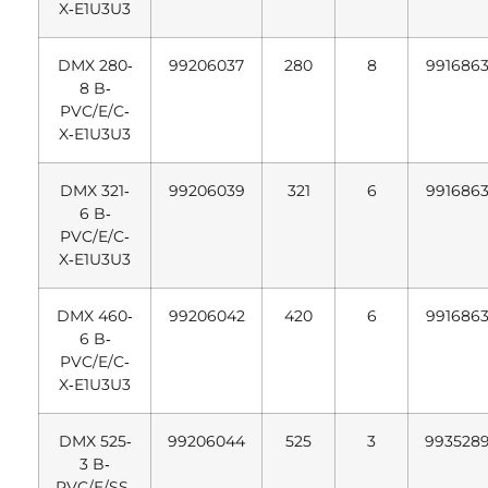
X‐E1U3U3
DMX 280‐
99206037
280
8
991686
8 B‐
PVC/E/C‐
X‐E1U3U3
DMX 321‐
99206039
321
6
991686
6 B‐
PVC/E/C‐
X‐E1U3U3
DMX 460‐
99206042
420
6
991686
6 B‐
PVC/E/C‐
X‐E1U3U3
DMX 525‐
99206044
525
3
993528
3 B‐
PVC/E/SS‐