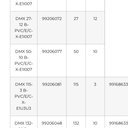
X‐E1I007
DMX 27‐
99206072
27
12
12 B‐
PVC/E/C‐
X‐E1I007
DMX 50‐
99206077
50
10
10 B‐
PVC/E/C‐
X‐E1I007
DMX 115‐
99206081
115
3
99168633
3 B‐
PVC/E/C‐
X‐
E1U3U3
DMX 132‐
99206048
132
10
99168633