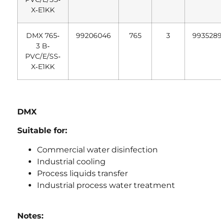
X‐E1KK
DMX 765‐
99206046
765
3
993528
3 B‐
PVC/E/SS‐
X‐E1KK
DMX
Suitable for:
Commercial water disinfection
Industrial cooling
Process liquids transfer
Industrial process water treatment
Notes: