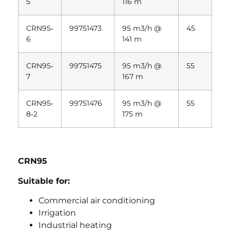
5
116 m
CRN95‐
99751473
95 m3/h @
45
6
141 m
CRN95‐
99751475
95 m3/h @
55
7
167 m
CRN95‐
99751476
95 m3/h @
55
8‐2
175 m
CRN95
Suitable for:
Commercial air conditioning
Irrigation
Industrial heating