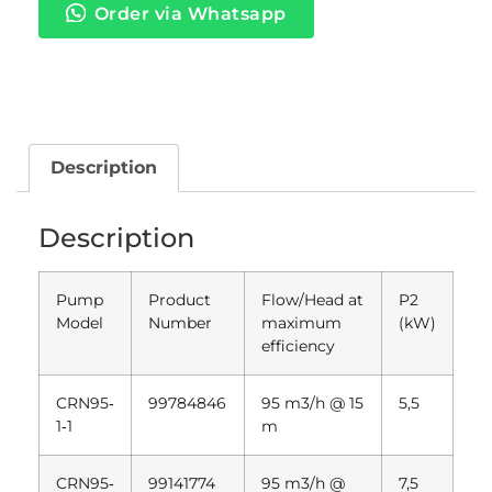
Order via Whatsapp
Description
Description
Pump
Product
Flow/Head at
P2
Model
Number
maximum
(kW)
efficiency
CRN95‐
99784846
95 m3/h @ 15
5,5
1‐1
m
CRN95‐
99141774
95 m3/h @
7,5