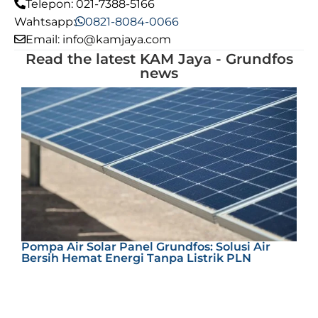
Telepon: 021-7388-5166
Wahtsapp:
0821-8084-0066
Email: info@kamjaya.com
Read the latest KAM Jaya - Grundfos
news
S
Pompa Air Solar Panel Grundfos: Solusi Air
T
Bersih Hemat Energi Tanpa Listrik PLN
E