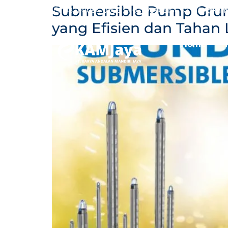
Submersible Pump Grund
0821-8084-0066
021-73885166
info@kam
yang Efisien dan Tahan
Home