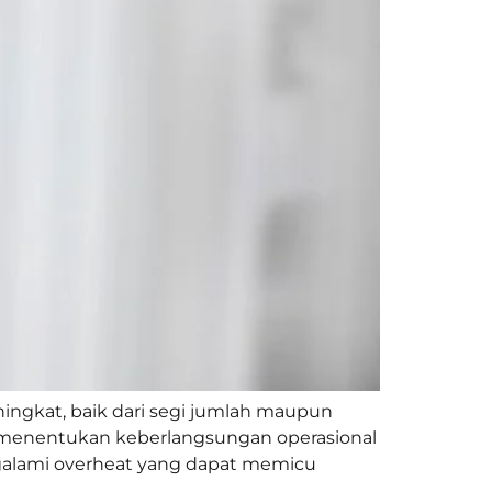
ngkat, baik dari segi jumlah maupun
gat menentukan keberlangsungan operasional
ngalami overheat yang dapat memicu