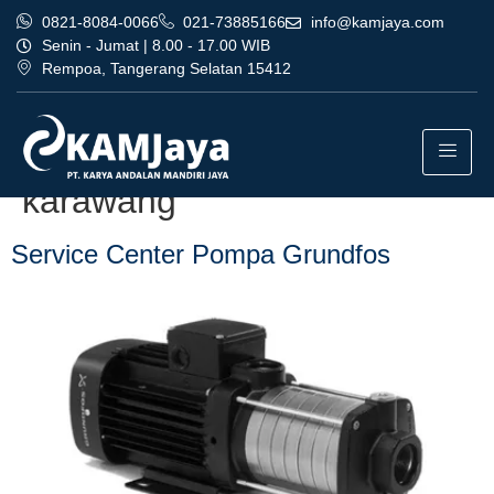
0821-8084-0066
021-73885166
info@kamjaya.com
Senin - Jumat | 8.00 - 17.00 WIB
Rempoa, Tangerang Selatan 15412
Tag:
service center pompa
grundfos terpercaya
karawang
Service Center Pompa Grundfos