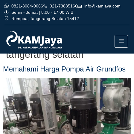
0821-8084-0066
021-73885166
info@kamjaya.com
Senin - Jumat | 8.00 - 17.00 WIB
Rempoa, Tangerang Selatan 15412
Tag:
harga pompa air
grundfos termurah
tangerang selatan
Memahami Harga Pompa Air Grundfos