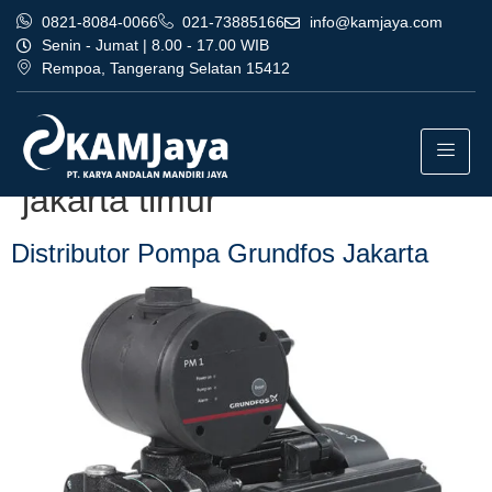
0821-8084-0066
021-73885166
info@kamjaya.com
Senin - Jumat | 8.00 - 17.00 WIB
Rempoa, Tangerang Selatan 15412
Tag:
distributor pompa
grundfos jakarta termurah
jakarta timur
Distributor Pompa Grundfos Jakarta