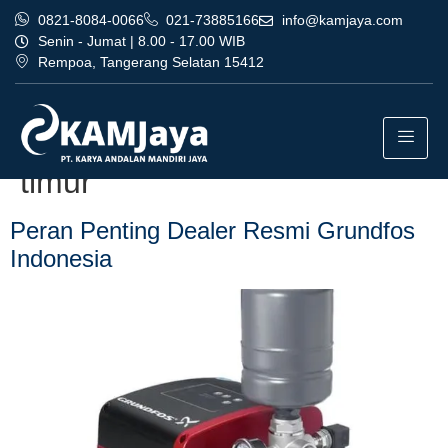
0821-8084-0066
021-73885166
info@kamjaya.com
Senin - Jumat | 8.00 - 17.00 WIB
Rempoa, Tangerang Selatan 15412
Tag:
dealer resmi grundfos
indonesia terbaik jakarta
timur
Peran Penting Dealer Resmi Grundfos
Indonesia