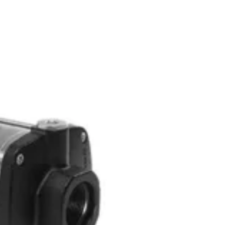
atan 15412
Contact Us