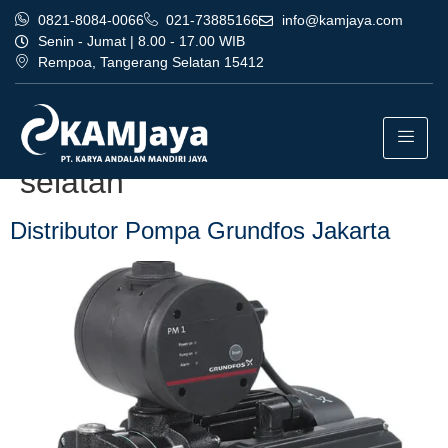
0821-8084-0066
021-73885166
info@kamjaya.com
Senin - Jumat | 8.00 - 17.00 WIB
Rempoa, Tangerang Selatan 15412
Tag:
agen distributor pompa
grundfos jakarta tangerang
selatan
Distributor Pompa Grundfos Jakarta