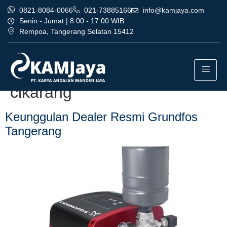
0821-8084-0066
021-73885166
info@kamjaya.com
Senin - Jumat | 8.00 - 17.00 WIB
Rempoa, Tangerang Selatan 15412
Tag:
agen dealer resmi
grundfos tangerang
cikarang
Keunggulan Dealer Resmi Grundfos
Tangerang