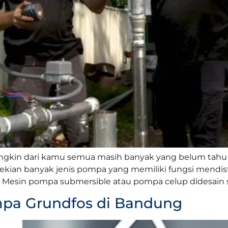
ngkin dari kamu semua masih banyak yang belum tahu
kian banyak jenis pompa yang memiliki fungsi mendistr
Mesin pompa submersible atau pompa celup didesain se
pa Grundfos di Bandung