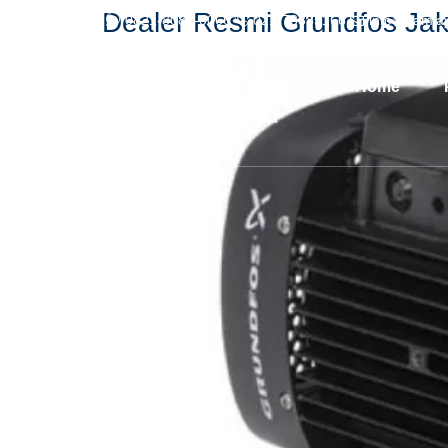
Dealer Resmi Grundfos Jak
0821-8084-0066
021-73885166
info@kamja
Home