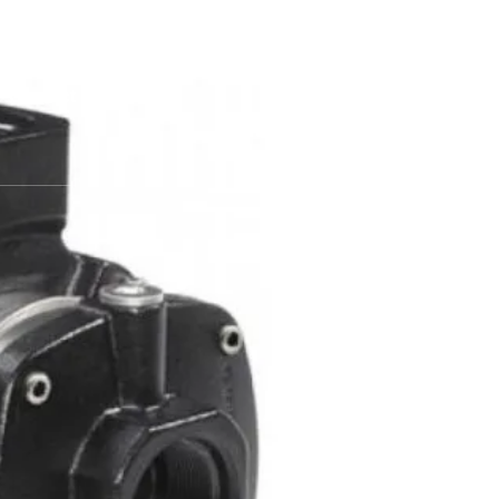
atan 15412
Contact Us