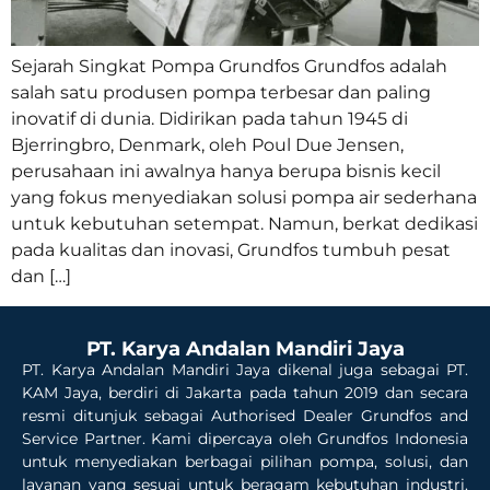
Sejarah Singkat Pompa Grundfos Grundfos adalah
salah satu produsen pompa terbesar dan paling
inovatif di dunia. Didirikan pada tahun 1945 di
Bjerringbro, Denmark, oleh Poul Due Jensen,
perusahaan ini awalnya hanya berupa bisnis kecil
yang fokus menyediakan solusi pompa air sederhana
untuk kebutuhan setempat. Namun, berkat dedikasi
pada kualitas dan inovasi, Grundfos tumbuh pesat
dan […]
PT. Karya Andalan Mandiri Jaya
PT. Karya Andalan Mandiri Jaya dikenal juga sebagai PT.
KAM Jaya, berdiri di Jakarta pada tahun 2019 dan secara
resmi ditunjuk sebagai Authorised Dealer Grundfos and
Service Partner. Kami dipercaya oleh Grundfos Indonesia
untuk menyediakan berbagai pilihan pompa, solusi, dan
layanan yang sesuai untuk beragam kebutuhan industri.