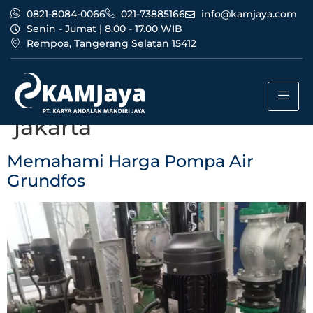
0821-8084-0066
021-73885166
info@kamjaya.com
Senin - Jumat | 8.00 - 17.00 WIB
Rempoa, Tangerang Selatan 15412
Tag:
harga pompa air
grundfos terpercaya
jakarta
Memahami Harga Pompa Air
Grundfos