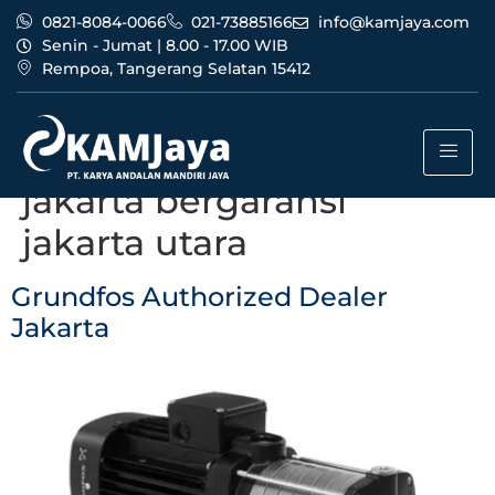
0821-8084-0066
021-73885166
info@kamjaya.com
Senin - Jumat | 8.00 - 17.00 WIB
Rempoa, Tangerang Selatan 15412
Tag:
grundfos
authorized dealer
jakarta bergaransi
jakarta utara
Grundfos Authorized Dealer
Jakarta