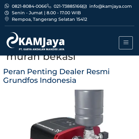
0821-8084-0066
021-73885166
info@kamjaya.com
Senin - Jumat | 8.00 - 17.00 WIB
Rempoa, Tangerang Selatan 15412
Tag:
dealer resmi
grundfos indonesia
murah bekasi
Peran Penting Dealer Resmi
Grundfos Indonesia