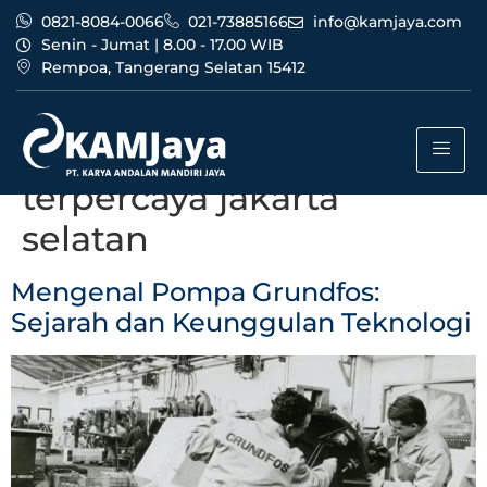
0821-8084-0066
021-73885166
info@kamjaya.com
Senin - Jumat | 8.00 - 17.00 WIB
Rempoa, Tangerang Selatan 15412
Tag:
dealer pompa
grundfos bandung
terpercaya jakarta
selatan
Mengenal Pompa Grundfos:
Sejarah dan Keunggulan Teknologi