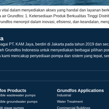
n vital dalam menyediakan akses yang handal dan layanan berk
 air Grundfos: 1. Ketersediaan Produk Berkualitas Tinggi Dis
rundfos menonjol dalam inovasi, efisiensi, dan keandalan, men
ya
agai PT. KAM Jaya, berdiri di Jakarta pada tahun 2019 dan sec
leh Grundfos Indonesia untuk menyediakan berbagai pilihan po
a kami mencakup penyediaan pompa dan sistem yang tepat, ser
fos Products
Grundfos Applications
ible wastewater pumps
Industrial
ible groundwater pumps
Water Treatment
ulti stage pumps
Commercial Buildings