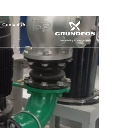
atan 15412
Contact Us