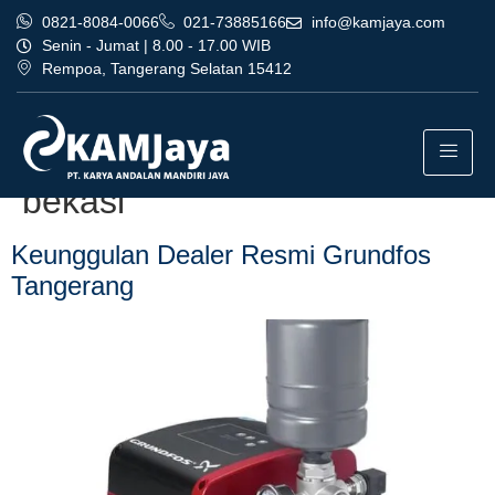
0821-8084-0066
021-73885166
info@kamjaya.com
Senin - Jumat | 8.00 - 17.00 WIB
Rempoa, Tangerang Selatan 15412
Tag:
perusahaan dealer
resmi grundfos tangerang
bekasi
Keunggulan Dealer Resmi Grundfos
Tangerang