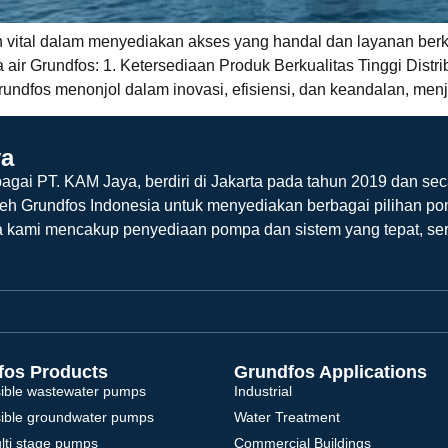
n vital dalam menyediakan akses yang handal dan layanan berk
 air Grundfos: 1. Ketersediaan Produk Berkualitas Tinggi Dis
rundfos menonjol dalam inovasi, efisiensi, dan keandalan, men
ya
agai PT. KAM Jaya, berdiri di Jakarta pada tahun 2019 dan sec
leh Grundfos Indonesia untuk menyediakan berbagai pilihan po
a kami mencakup penyediaan pompa dan sistem yang tepat, ser
fos Products
Grundfos Applications
ible wastewater pumps
Industrial
ible groundwater pumps
Water Treatment
ulti stage pumps
Commercial Buildings