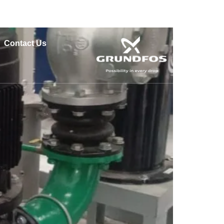
atan 15412
Contact Us