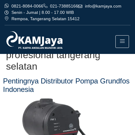
0821-8084-0066
021-73885166
info@kamjaya.com
Senin - Jumat | 8.00 - 17.00 WIB
Rempoa, Tangerang Selatan 15412
Tag:
distributor pompa
grundfos indonesia
profesional tangerang
selatan
Pentingnya Distributor Pompa Grundfos
Indonesia