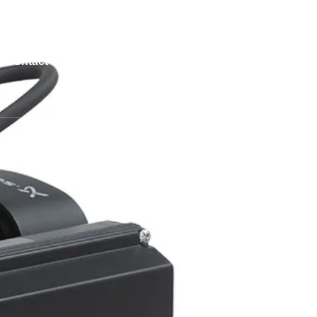
atan 15412
Contact Us