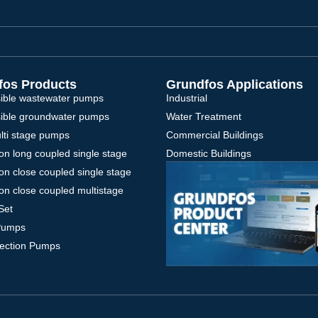
fos Products
Grundfos Applications
ible wastewater pumps
Industrial
ible groundwater pumps
Water Treatment
ulti stage pumps
Commercial Buildings
on long coupled single stage
Domestic Buildings
on close coupled single stage
on close coupled multistage
Set
Pumps
tection Pumps