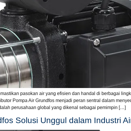
tikan pasokan air yang efisien dan handal di berbagai lingkun
stributor Pompa Air Grundfos menjadi peran sentral dalam menye
adalah perusahaan global yang dikenal sebagai pemimpin […]
fos Solusi Unggul dalam Industri Ai