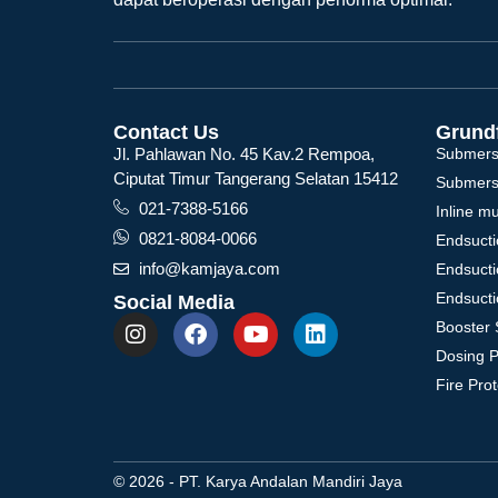
Contact Us
Grund
Jl. Pahlawan No. 45 Kav.2 Rempoa,
Submers
Ciputat Timur Tangerang Selatan 15412
Submers
021-7388-5166
Inline m
0821-8084-0066
Endsucti
info@kamjaya.com
Endsucti
Endsucti
Social Media
Booster 
Dosing 
Fire Pro
© 2026 - PT. Karya Andalan Mandiri Jaya