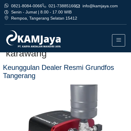
0821-8084-0066
021-73885166
info@kamjaya.com
Senin - Jumat | 8.00 - 17.00 WIB
Rempoa, Tangerang Selatan 15412
Tag:
dealer resmi grundfos
tangerang terpercaya
karawang
Keunggulan Dealer Resmi Grundfos
Tangerang