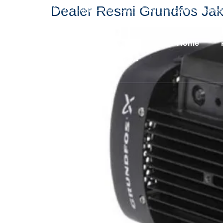
Dealer Resmi Grundfos Jak
0821-8084-0066
021-73885166
info@kamja
Home