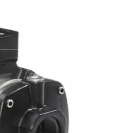
atan 15412
Contact Us