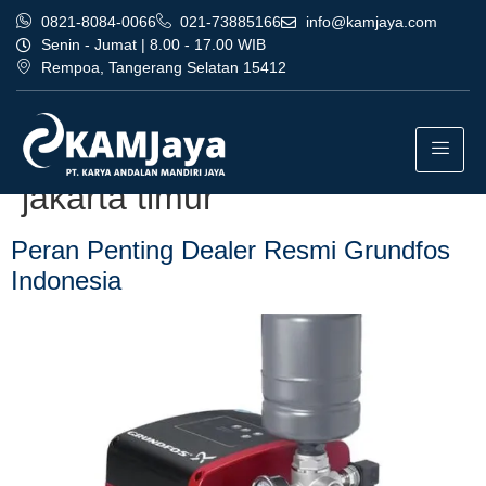
0821-8084-0066
021-73885166
info@kamjaya.com
Senin - Jumat | 8.00 - 17.00 WIB
Rempoa, Tangerang Selatan 15412
Tag:
dealer resmi grundfos
indonesia profesional
jakarta timur
Peran Penting Dealer Resmi Grundfos
Indonesia