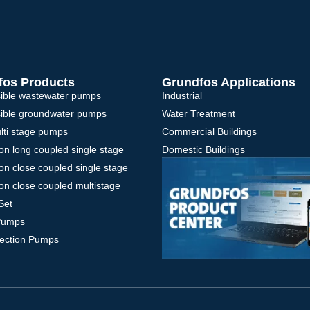
fos Products
Grundfos Applications
ible wastewater pumps
Industrial
ible groundwater pumps
Water Treatment
ulti stage pumps
Commercial Buildings
on long coupled single stage
Domestic Buildings
on close coupled single stage
on close coupled multistage
Set
Pumps
tection Pumps