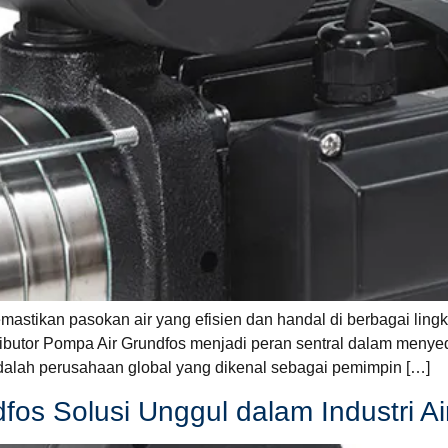
tikan pasokan air yang efisien dan handal di berbagai lingkun
stributor Pompa Air Grundfos menjadi peran sentral dalam menye
adalah perusahaan global yang dikenal sebagai pemimpin […]
fos Solusi Unggul dalam Industri Ai