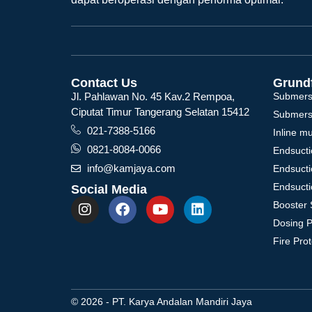
Contact Us
Grund
Jl. Pahlawan No. 45 Kav.2 Rempoa,
Submers
Ciputat Timur Tangerang Selatan 15412
Submers
021-7388-5166
Inline m
0821-8084-0066
Endsucti
info@kamjaya.com
Endsucti
Endsucti
Social Media
Booster 
Dosing 
Fire Pro
© 2026 - PT. Karya Andalan Mandiri Jaya