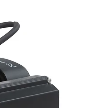
atan 15412
Contact Us